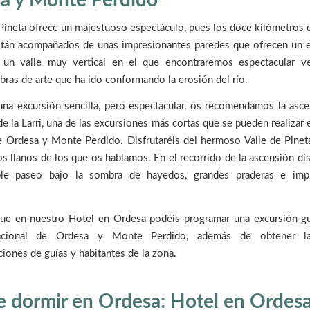
a y Monte Perdido
 Pineta ofrece un majestuoso espectáculo, pues los doce kilómetros 
están acompañados de unas impresionantes paredes que ofrecen un e
s un valle muy vertical en el que encontraremos espectacular v
ras de arte que ha ido conformando la erosión del río.
una excursión sencilla, pero espectacular, os recomendamos la asc
de la Larri, una de las excursiones más cortas que se pueden realizar 
e Ordesa y Monte Perdido. Disfrutaréis del hermoso Valle de Pineta
os llanos de los que os hablamos. En el recorrido de la ascensión dis
ble paseo bajo la sombra de hayedos, grandes praderas e impr
ue en nuestro Hotel en Ordesa podéis programar una excursión gu
cional de Ordesa y Monte Perdido, además de obtener l
ones de guías y habitantes de la zona.
 dormir en Ordesa: Hotel en Ordes