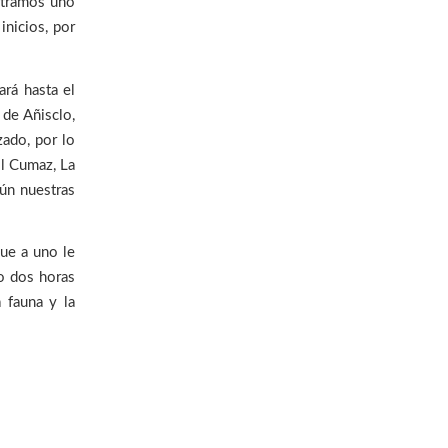
ntramos uno
inicios, por
rá hasta el
 de Añisclo,
ado, por lo
El Cumaz, La
gún nuestras
ue a uno le
lo dos horas
a fauna y la