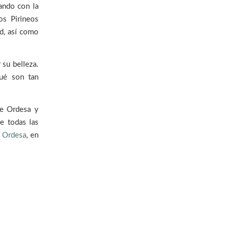
ando con la
os Pirineos
d, así como
 su belleza.
ué son tan
de Ordesa y
e todas las
n Ordesa
, en