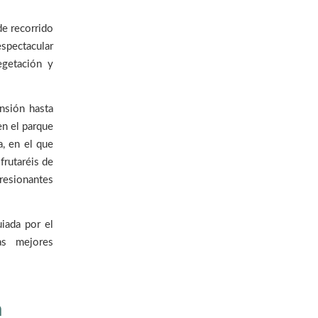
de recorrido
spectacular
egetación y
ensión hasta
en el parque
, en el que
frutaréis de
esionantes
iada por el
as mejores
a