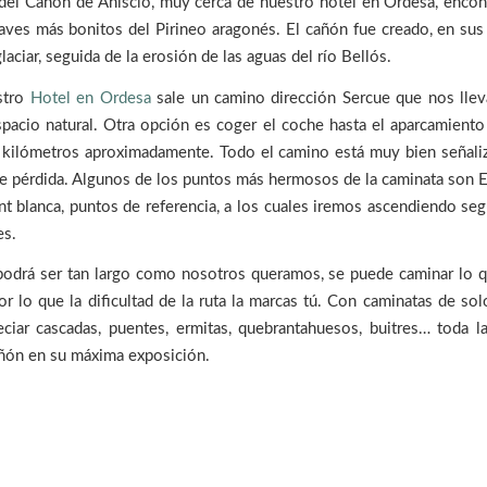
 del Cañón de Añisclo, muy cerca de nuestro hotel en Ordesa, enco
aves más bonitos del Pirineo aragonés. El cañón fue creado, en sus 
laciar, seguida de la erosión de las aguas del río Bellós.
stro
Hotel en Ordesa
sale un camino dirección Sercue que nos lleva
pacio natural. Otra opción es coger el coche hasta el aparcamiento
 kilómetros aproximadamente. Todo el camino está muy bien señaliz
e pérdida. Algunos de los puntos más hermosos de la caminata son 
ont blanca, puntos de referencia, a los cuales iremos ascendiendo se
es.
podrá ser tan largo como nosotros queramos, se puede caminar lo q
or lo que la dificultad de la ruta la marcas tú. Con caminatas de so
ciar cascadas, puentes, ermitas, quebrantahuesos, buitres… toda l
añón en su máxima exposición.