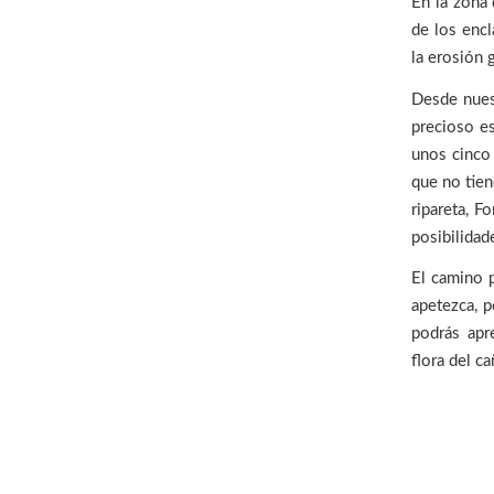
En la zona
de los encl
la erosión g
Desde nue
precioso es
unos cinco
que no tien
ripareta, F
posibilidad
El camino 
apetezca, p
podrás apre
flora del c