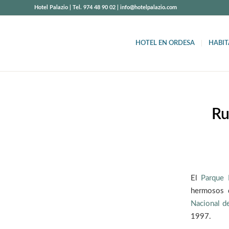
Hotel Palazio | Tel. 974 48 90 02 | info@hotelpalazio.com
HOTEL EN ORDESA
HABIT
Ru
El
Parque 
hermosos 
Nacional d
1997.