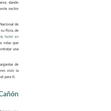
narse, dando
este sector
 Nacional de
su flora, de
tro
hotel en
s rutas que
ontratar una
gargantas de
es vivir la
l para ti.
 Cañón