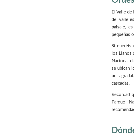
Ordes
El Valle de
del valle 
paisaje, e
pequeñas ob
Si queréis 
los Llanos 
Nacional d
se ubican l
un agrada
cascadas.
Recordad q
Parque Na
recomendaci
Dónde