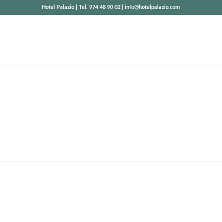
Hotel Palazio | Tel. 974 48 90 02 | info@hotelpalazio.com
FOTOGRAFÍAS
DEL ENTORNO
Adéntrate en la naturaleza