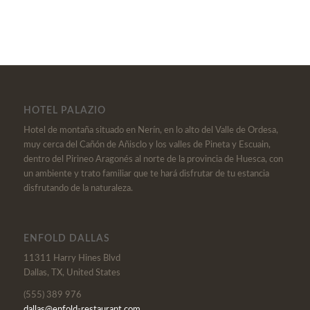
HOTEL PALAZIO
Hotel de montaña situado en Nerín, en lo alto del Valle de Ordesa,
muy cerca del Cañón de Añisclo y los valles de Pineta y Escuain,
dentro del Pirineo Aragonés al norte de la provincia de Huesca, con
un ambiente y trato familiar que te hará disfrutar de tu estancia
disfrutando de la naturaleza.
ENFOLD DALLAS
11311 Harry Hines Blvd
Dallas, TX, United States
(555) 389 976
dallas@enfold-restaurant.com