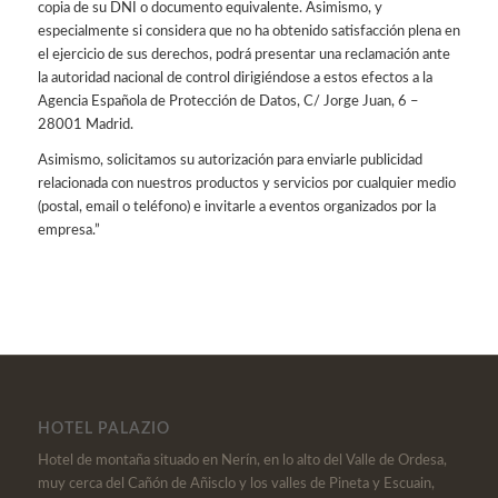
copia de su DNI o documento equivalente. Asimismo, y
especialmente si considera que no ha obtenido satisfacción plena en
el ejercicio de sus derechos, podrá presentar una reclamación ante
la autoridad nacional de control dirigiéndose a estos efectos a la
Agencia Española de Protección de Datos, C/ Jorge Juan, 6 –
28001 Madrid.
Asimismo, solicitamos su autorización para enviarle publicidad
relacionada con nuestros productos y servicios por cualquier medio
(postal, email o teléfono) e invitarle a eventos organizados por la
empresa.”
HOTEL PALAZIO
Hotel de montaña situado en Nerín, en lo alto del Valle de Ordesa,
muy cerca del Cañón de Añisclo y los valles de Pineta y Escuain,