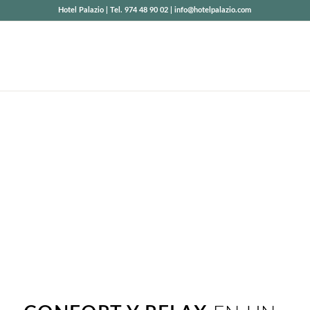
Hotel Palazio | Tel. 974 48 90 02 | info@hotelpalazio.com
NUESTRAS
HABITACIONES
EN HOTEL EN
PIRINEOS
Acogedoras y completas con todos los detalles