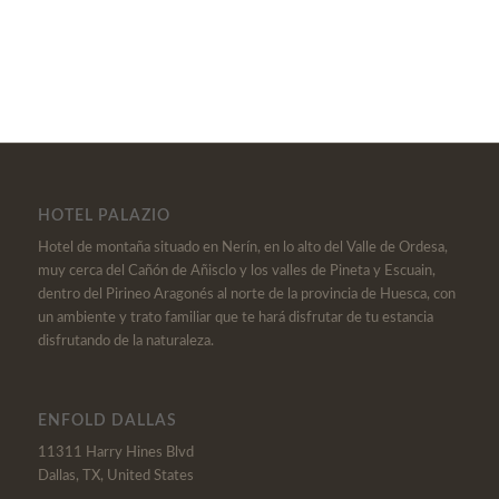
HOTEL PALAZIO
Hotel de montaña situado en Nerín, en lo alto del Valle de Ordesa,
muy cerca del Cañón de Añisclo y los valles de Pineta y Escuain,
dentro del Pirineo Aragonés al norte de la provincia de Huesca, con
un ambiente y trato familiar que te hará disfrutar de tu estancia
disfrutando de la naturaleza.
ENFOLD DALLAS
11311 Harry Hines Blvd
Dallas, TX, United States