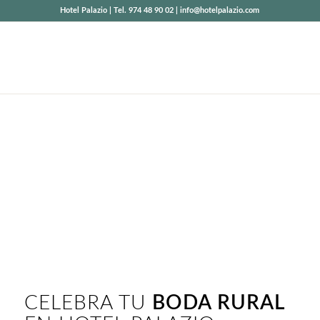
Hotel Palazio | Tel. 974 48 90 02 | info@hotelpalazio.com
BODAS
RURALES Y
EVENTOS
Hotel en el Pirineo Aragonés, hotel rural con
encanto donde celebrar tus eventos.
CELEBRA TU
BODA RURAL