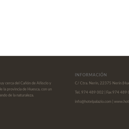
INFORMACIÓN
muy cerca del Cañón de Añisclo y
C/ Ctra. Nerín, 22375 Nerín (Hu
de la provincia de Huesca, con un
Tel. 974 489 002 | Fax 974 489
ando de la naturaleza.
info@hotelpalazio.com | www.hot