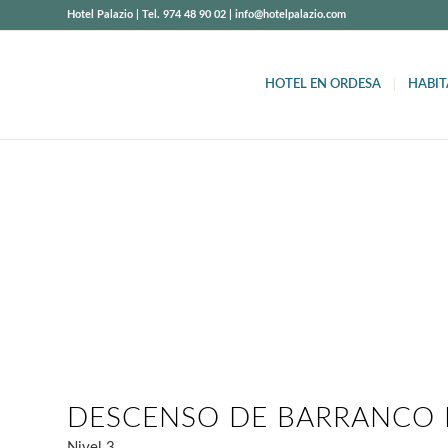
Hotel Palazio | Tel. 974 48 90 02 | info@hotelpalazio.com
HOTEL EN ORDESA
HABIT
BARRANCO D
Bujaruelo y Broto
DESCENSO DE BARRANCO
Nivel 3