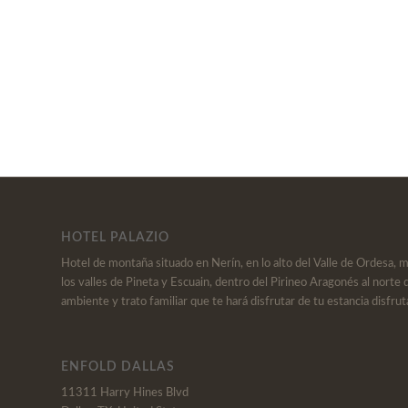
HOTEL PALAZIO
Hotel de montaña situado en Nerín, en lo alto del Valle de Ordesa, 
los valles de Pineta y Escuain, dentro del Pirineo Aragonés al norte 
ambiente y trato familiar que te hará disfrutar de tu estancia disfrut
ENFOLD DALLAS
11311 Harry Hines Blvd