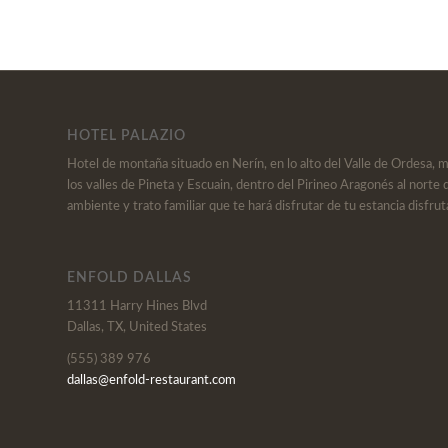
HOTEL PALAZIO
Hotel de montaña situado en Nerín, en lo alto del Valle de Ordesa, 
los valles de Pineta y Escuain, dentro del Pirineo Aragonés al norte 
ambiente y trato familiar que te hará disfrutar de tu estancia disfrut
ENFOLD DALLAS
11311 Harry Hines Blvd
Dallas, TX, United States
(555) 389 976
dallas@enfold-restaurant.com