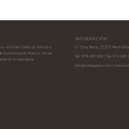
INFORMACIÓN
muy cerca del Cañón de Añisclo y
C/ Ctra. Nerín, 22375 Nerín (Hu
de la provincia de Huesca, con un
Tel. 974 489 002 | Fax 974 489
ando de la naturaleza.
info@hotelpalazio.com | www.hot