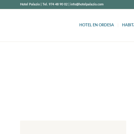
Hotel Palazio | Tel. 974 48 90 02 | info@hotelpalazio.com
HOTEL EN ORDESA
HABIT
NUESTRO B
Noticias, eventos, actividades… en Hotel Palazi