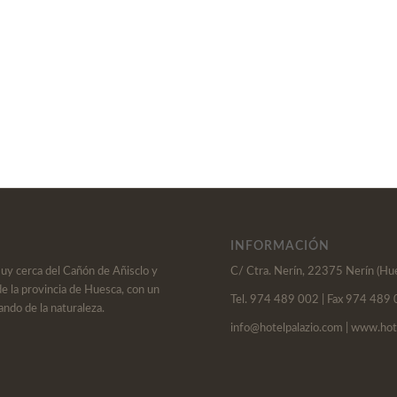
INFORMACIÓN
muy cerca del Cañón de Añisclo y
C/ Ctra. Nerín, 22375 Nerín (Hu
de la provincia de Huesca, con un
Tel. 974 489 002 | Fax 974 489
ando de la naturaleza.
info@hotelpalazio.com | www.hot