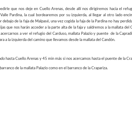
pedirle que nos deje en Cuello Arenas, desde allí nos dirigiremos hacia el re
alle Pardina, la cual bordearemos por su izquierda, al llegar al otro lado en
ebajo de la faja de Malpasé, una vez cogida la faja de la Pardina no hay perdida ha
ijas que nos harán acceder a la parte alta de la faja y saldremos a la mallata del
acercarnos a ver el refugio del Carduso, mallata Palazio y puente de la Capradiza
cara a la izquierda del camino que llevamos desde la mallata del Candón.
do hasta Cuello Arenas y 45 min más si nos acercamos hasta el puente de la Cra
arranco de la mallata Palazio como en el barranco de la Crapariza.