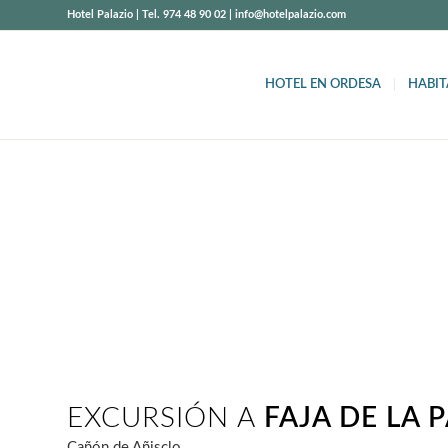
Hotel Palazio | Tel. 974 48 90 02 | info@hotelpalazio.com
HOTEL EN ORDESA
HABIT
FAJA DE LA 
Cañón de Añisclo
EXCURSIÓN A
FAJA DE LA 
Cañón de Añisclo