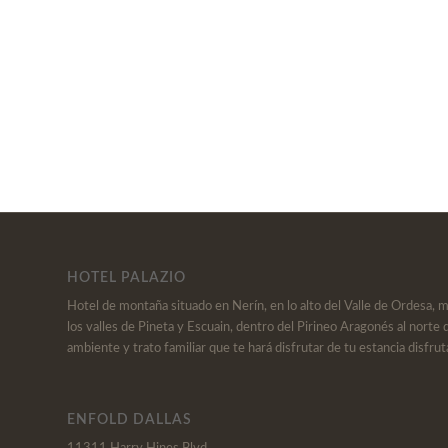
HOTEL PALAZIO
Hotel de montaña situado en Nerín, en lo alto del Valle de Ordesa, 
los valles de Pineta y Escuain, dentro del Pirineo Aragonés al norte 
ambiente y trato familiar que te hará disfrutar de tu estancia disfrut
ENFOLD DALLAS