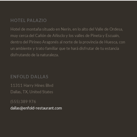
HOTEL PALAZIO
Hotel de montaña situado en Nerín, en lo alto del Valle de Ordesa,
muy cerca del Cañón de Añisclo y los valles de Pineta y Escuain,
dentro del Pirineo Aragonés al norte de la provincia de Huesca, con
un ambiente y trato familiar que te hará disfrutar de tu estancia
disfrutando de la naturaleza.
ENFOLD DALLAS
11311 Harry Hines Blvd
Dallas, TX, United States
(555) 389 976
dallas@enfold-restaurant.com