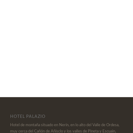
HOTEL PALAZIO
Hotel de montaña situado en Nerín, en lo alto del Valle de Ordesa,
muy cerca del Cañón de Añisclo y los valles de Pineta y Escuain,