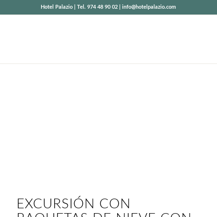
Hotel Palazio | Tel. 974 48 90 02 | info@hotelpalazio.com
EXCURSION CON
RAQUETAS DE
NIEVE CON LUNA
LLENA
Rutas guiadas invernales nocturnas
EXCURSIÓN CON