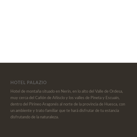
HOTEL PALAZIO
Hotel de montaña situado en Nerín, en lo alto del Valle de Ordesa,
muy cerca del Cañón de Añisclo y los valles de Pineta y Escuain,
dentro del Pirineo Aragonés al norte de la provincia de Huesca, con
un ambiente y trato familiar que te hará disfrutar de tu estancia
disfrutando de la naturaleza.