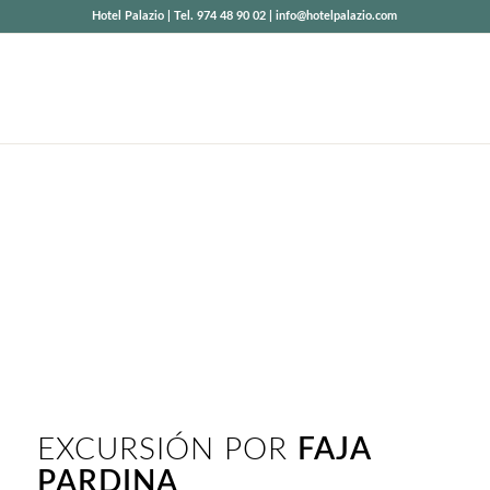
Hotel Palazio | Tel. 974 48 90 02 | info@hotelpalazio.com
EXCURSIÓN POR
LA FAJA DE LA
PARDINA
conoce Añisclo desde arriba
EXCURSIÓN POR
FAJA
PARDINA