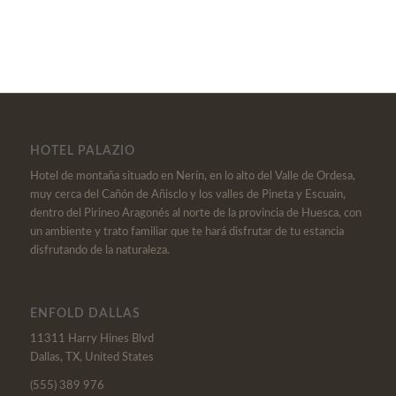
HOTEL PALAZIO
Hotel de montaña situado en Nerín, en lo alto del Valle de Ordesa,
muy cerca del Cañón de Añisclo y los valles de Pineta y Escuain,
dentro del Pirineo Aragonés al norte de la provincia de Huesca, con
un ambiente y trato familiar que te hará disfrutar de tu estancia
disfrutando de la naturaleza.
ENFOLD DALLAS
11311 Harry Hines Blvd
Dallas, TX, United States
(555) 389 976