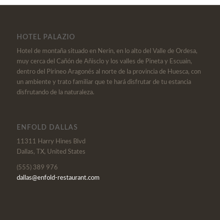
HOTEL PALAZIO
Hotel de montaña situado en Nerín, en lo alto del Valle de Ordesa,
muy cerca del Cañón de Añisclo y los valles de Pineta y Escuain,
dentro del Pirineo Aragonés al norte de la provincia de Huesca, con
un ambiente y trato familiar que te hará disfrutar de tu estancia
disfrutando de la naturaleza.
ENFOLD DALLAS
11311 Harry Hines Blvd
Dallas, TX, United States
(555) 389 976
dallas@enfold-restaurant.com