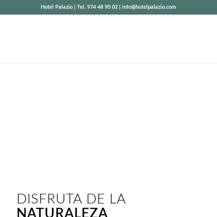
Hotel Palazio | Tel. 974 48 90 02 | info@hotelpalazio.com
EXCURSIONES
CON ENCANTO
Parque Nacional de Ordesa y Monte Perdido
DISFRUTA DE LA
NATURALEZA