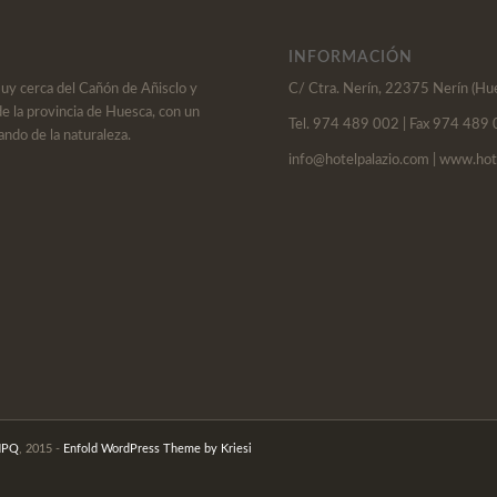
INFORMACIÓN
muy cerca del Cañón de Añisclo y
C/ Ctra. Nerín, 22375 Nerín (Hu
de la provincia de Huesca, con un
Tel. 974 489 002 | Fax 974 489
ando de la naturaleza.
info@hotelpalazio.com | www.hot
NPQ
, 2015 -
Enfold WordPress Theme by Kriesi