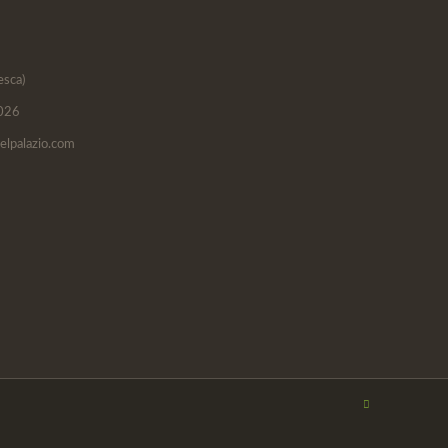
esca)
 026
elpalazio.com