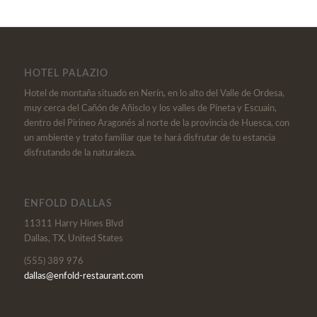
HOTEL PALAZIO
Hotel de montaña situado en Nerín, en lo alto del Valle de Ordesa,
muy cerca del Cañón de Añisclo y los valles de Pineta y Escuain,
dentro del Pirineo Aragonés al norte de la provincia de Huesca, con
un ambiente y trato familiar que te hará disfrutar de tu estancia
disfrutando de la naturaleza.
ENFOLD DALLAS
11311 Harry Hines Blvd
Dallas, TX, United States
(555) 389 976
dallas@enfold-restaurant.com