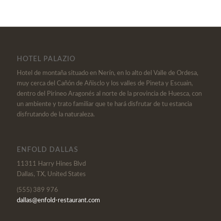
HOTEL PALAZIO
Hotel de montaña situado en Nerín, en lo alto del Valle de Ordesa,
muy cerca del Cañón de Añisclo y los valles de Pineta y Escuain,
dentro del Pirineo Aragonés al norte de la provincia de Huesca, con
un ambiente y trato familiar que te hará disfrutar de tu estancia
disfrutando de la naturaleza.
ENFOLD DALLAS
11311 Harry Hines Blvd
Dallas, TX, United States
(555) 389 976
dallas@enfold-restaurant.com